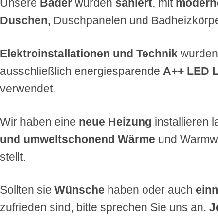
Unsere
Bäder
wurden
saniert
, mit
moderne
Duschen,
Duschpanelen und Badheizkörper
Elektroinstallationen und Technik
wurden
ausschließlich
energiesparende
A++ LED 
verwendet.
Wir haben eine
neue Heizung
installieren 
und umweltschonend Wärme
und Warmwas
stellt.
Sollten sie
Wünsche
haben oder auch
ein
zufrieden sind, bitte sprechen Sie uns an.
J