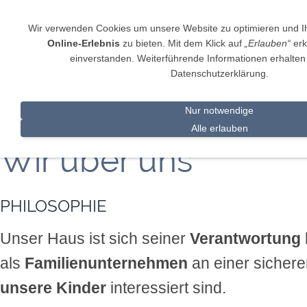
Wir verwenden Cookies um unsere Website zu optimieren und 
Sie betrachten gegenwärtig eine Version der Websi
Online-Erlebnis
zu bieten. Mit dem Klick auf
„Erlauben“
erk
Geräte optimiert wurde.
einverstanden. Weiterführende Informationen erhalten 
Datenschutzerklärung.
Zur Desktop-Version
Hinweis nicht mehr anzeigen
Navigation einblenden
Nur notwendige
Alle erlauben
Wir über uns
PHILOSOPHIE
Unser Haus ist sich seiner
Verantwortung
als
Familienunternehmen
an einer sichere
unsere Kinder
interessiert sind.